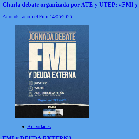
Charla debate organizada por ATE y UTEP: «FMI y
Administrador del Foro
14/05/2025
Actividades
FMI y DEUDA EXTERNA