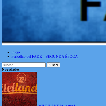
Inicio
Periódico del FADE – SEGUNDA ÉPOCA
Buscar:
Novedades
MILEILANDIA: parte I