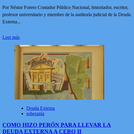
Por Néstor Forero Contador Público Nacional, historiador, escritor,
profesor universitario y miembro de la auditoría judicial de la Deuda
Externa...
Leer
Leer más
más
sobre
COMO
HIZO
PERÓN
PARA
LLEVAR
LA
DEUDA
EXTERNA
A
CERO
III
Deuda Externa
soberanía
COMO HIZO PERÓN PARA LLEVAR LA
DEUDA EXTERNA A CERO II