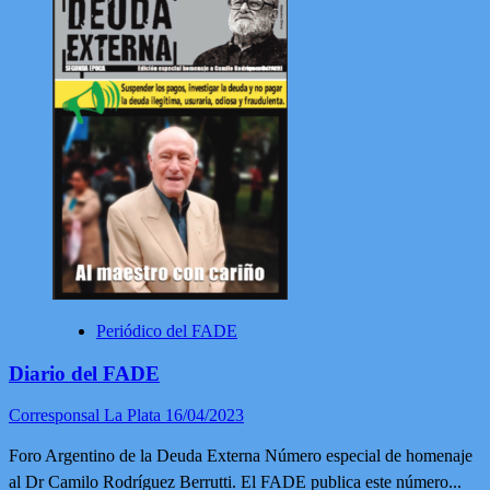
PORQUE
NO
A
LA
DOLARIZACION
y
AL
BIMONETARISMO
Profesor
Carlos
Ríos
Periódico del FADE
Diario del FADE
Corresponsal La Plata
16/04/2023
Foro Argentino de la Deuda Externa Número especial de homenaje
al Dr Camilo Rodríguez Berrutti. El FADE publica este número...