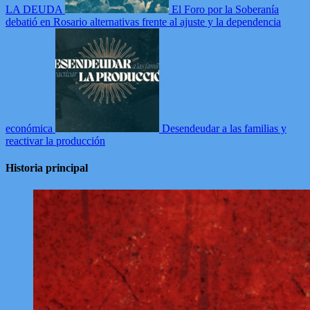
LA DEUDA
El Foro por la Soberanía
debatió en Rosario alternativas frente al ajuste y la dependencia
económica
Desendeudar a las familias y
reactivar la producción
Historia principal