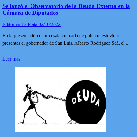
FADE
Se lanzó el Observatorio de la Deuda Externa en la
de
Cámara de Diputados
octubre/noviembre
2022
Editor en La Plata
02/10/2022
En la presentación en una sala colmada de publico, estuvieron
presentes el gobernador de San Luis, Alberto Rodríguez Saá, el...
Leer
Leer más
más
sobre
Se
lanzó
el
Observatorio
de
la
Deuda
Externa
en
la
Cámara
de