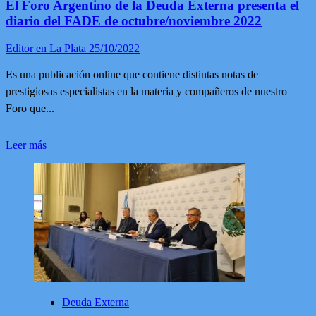
El Foro Argentino de la Deuda Externa presenta el
diario del FADE de octubre/noviembre 2022
Editor en La Plata
25/10/2022
Es una publicación online que contiene distintas notas de
prestigiosas especialistas en la materia y compañeros de nuestro
Foro que...
Leer
Leer más
más
sobre
El
Foro
Argentino
de
la
Deuda
Externa
presenta
el
diario
Deuda Externa
del