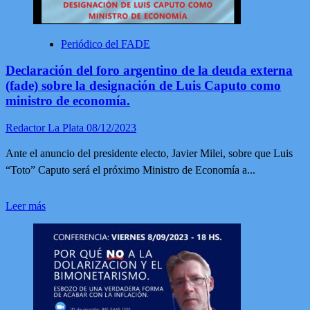
Periódico del FADE
Declaración del foro argentino de la deuda externa
(fade) sobre la designación de Luis Caputo como
ministro de economía.
Redactor La Plata
08/12/2023
Ante el anuncio del presidente electo, Javier Milei, sobre que Luis
“Toto” Caputo será el próximo Ministro de Economía a...
Leer
Leer más
más
sobre
Declaración
del
foro
argentino
de
la