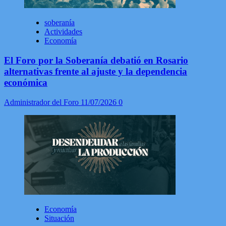
soberanía
Actividades
Economía
El Foro por la Soberanía debatió en Rosario
alternativas frente al ajuste y la dependencia
económica
Administrador del Foro
11/07/2026
0
Economía
Situación