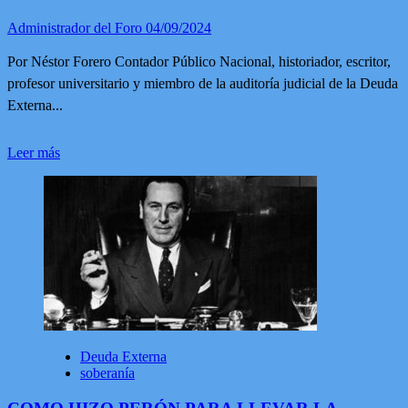
Administrador del Foro
04/09/2024
Por Néstor Forero Contador Público Nacional, historiador, escritor,
profesor universitario y miembro de la auditoría judicial de la Deuda
Externa...
Leer
Leer más
más
sobre
COMO
HIZO
PERÓN
PARA
LLEVAR
LA
DEUDA
EXTERNA
A
CERO
Deuda Externa
II
soberanía