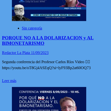
deuda
externa
(fade)
sobre
la
designación
Sin categoría
de
Luis
PORQUE NO A LA DOLARIZACION y AL
Caputo
BIMONETARISMO
como
ministro
de
Redactor La Plata
11/09/2023
economía.
Segunda conferencia del Profesor Carlos Ríos Video 👇🏿
https://youtu.be/oT8Gj4A9ZqQ?si=lyF93Bp2at60OQ73
Leer
Leer más
más
sobre
PORQUE
NO
A
LA