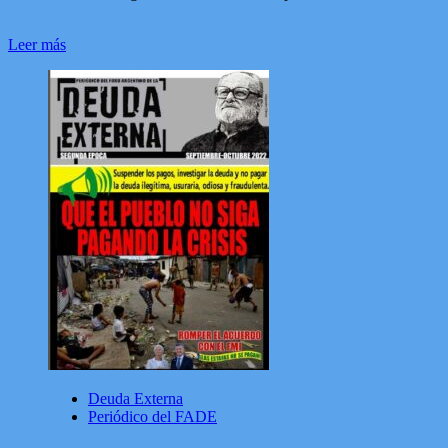
Leer
Leer más
más
sobre
Diario
del
FADE
Deuda Externa
Periódico del FADE