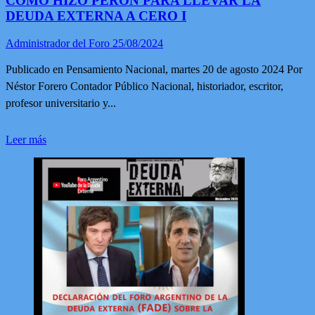
COMO HIZO PERÓN PARA LLEVAR LA
DEUDA EXTERNA A CERO I
Administrador del Foro
25/08/2024
Publicado en Pensamiento Nacional, martes 20 de agosto 2024 Por
Néstor Forero Contador Público Nacional, historiador, escritor,
profesor universitario y...
Leer
Leer más
más
sobre
COMO
HIZO
PERÓN
PARA
LLEVAR
LA
DEUDA
EXTERNA
A
CERO
I